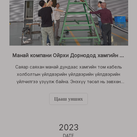
Манай компани Ойрхи Дорнодод хамгийн том кабелийн дагалдах хэрэгслийн хамгийн том кабель дагалдах хэрэгслийн талаархи дэлгэрэнгүй зөвлөгөө өгдөг
Саяар саяхан манай дундаас хамгийн том кабель
холболтын үйлдвэрийн үйлдвэрийн үйлдвэрийн
үйлчилгээ үзүүлж байна. Энэхүү төсөл нь зөвхөн
олон улсын маркид манай компанид нэг ихээхэн
чухал амжилтыг тэмдэглэдэггүй
Цааш унших
2023
DATE