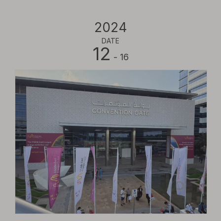
2024
DATE
12
- 16