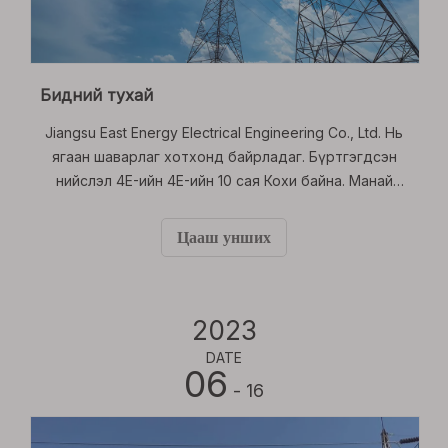
Бидний тухай
Jiangsu East Energy Electrical Engineering Co., Ltd. Нь
ягаан шаварлаг хотхонд байрладаг. Бүртгэгдсэн
нийслэл 4E-ийн 4E-ийн 10 сая Кохи байна. Манай
компани '4e ' ба 'Dongyi ' Хоёр бүртгэлтэй барааны
тэмдэг. Манай компани нь үйлдвэрлэл, борлуулалт,
Цааш унших
технологийн судалгаа хийх мэргэжлийн компани
юм,
2023
DATE
06
- 16