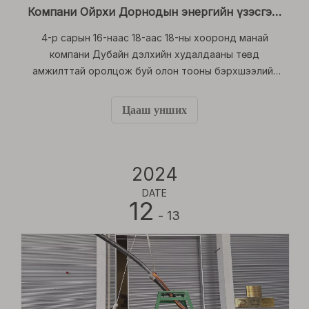
Компани Ойрхи Дорнодын энергийн үзэсгэлэн дээр гэрэлтэж, 2025 онд үргэлжлүүлэн амжилтыг тэсэн ядан хүлээж байна
4-р сарын 16-наас 18-аас 18-ны хооронд манай
компани Дубайн дэлхийн худалдааны төвд
амжилттай оролцож буй олон тооны бэрхшээлийг
даван туулахын тулд олон тооны бэрхшээлийг
даван туулж байна. Үзэсгэлэнгийн гэнэтийн хур
Цааш унших
тунадасны улмаас хойшлогдож байсан ч олон
улсын худалдан авагчдын урам зориг
2024
DATE
12
- 13