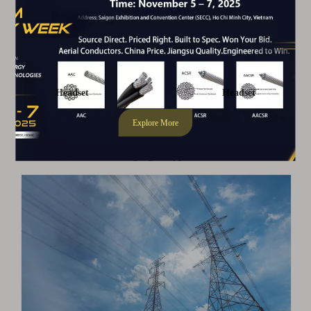
нийслэл 4E-ийн 4E-ийн 10 сая Кохи байна. Манай
компани '4e ' ба 'Dongyi ' Хоёр бүртгэлтэй барааны
тэмдэг. Манай компани нь үйлдвэрлэл, борлуулалт,
Цааш унших
технологийн судалгаа хийх мэргэжлийн компани
юм,
2023
DATE
06
- 16