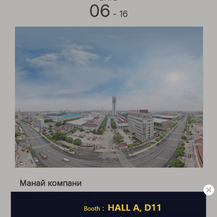
06
- 16
Манай компани
Jiangsu East Energy Electrical Engineering Co., Ltd. Нь
ягаан шаварлаг хотхонд байрладаг. Бүртгэгдсэн