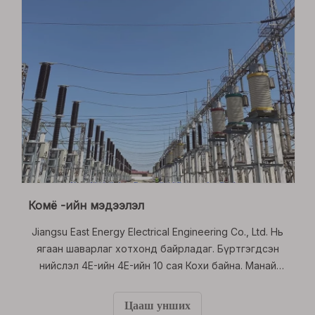
Комё -ийн мэдээлэл
Jiangsu East Energy Electrical Engineering Co., Ltd. Нь
ягаан шаварлаг хотхонд байрладаг. Бүртгэгдсэн
нийслэл 4E-ийн 4E-ийн 10 сая Кохи байна. Манай
компани '4e ' ба 'Dongyi ' Хоёр бүртгэлтэй барааны
тэмдэг. Манай компани нь үйлдвэрлэл, борлуулалт,
Цааш унших