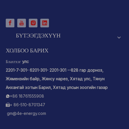
БҮТЭЭГДЭХҮҮН
ХОЛБОО БАРИХ
улс
Блахтхэг
2201-7-301- 6201-301- 2201-301 --828 гар дорноз,
Жямензийн байр, Жянсу нарез, Хятад улс, Тянун
Анхангай хотын Барил, Хятад улсын зоогийн газар
+86 18761555908

+ 86-510-8701347

gm@4e-energy.com