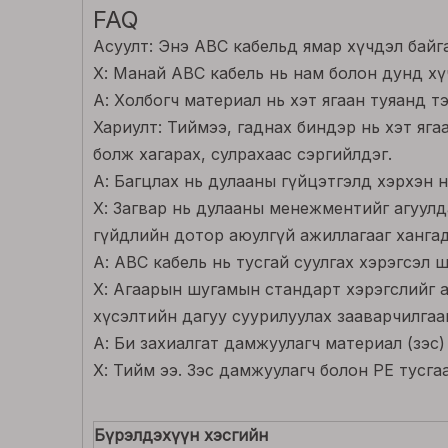
FAQ
Асуулт: Энэ ABC кабельд ямар хүчдэл байг
Х: Манай ABC кабель нь нам болон дунд хү
А: Холбогч материал нь хэт ягаан туяанд 
Хариулт: Тиймээ, гаднах биндэр нь хэт яг
болж хагарах, сулрахаас сэргийлдэг.
А: Багцлах нь дулааны гүйцэтгэлд хэрхэн 
Х: Загвар нь дулааны менежментийг агуулда
гүйдлийн дотор аюулгүй ажиллагааг хангад
А: ABC кабель нь тусгай суулгах хэрэгсэл 
Х: Агаарын шугамын стандарт хэрэгслийг аш
хүсэлтийн дагуу суурилуулах зааварчилгааг
А: Би захиалгат дамжуулагч материал (зэс)
Х: Тийм ээ. Зэс дамжуулагч болон PE тусг
Бүрэлдэхүүн хэсгийн