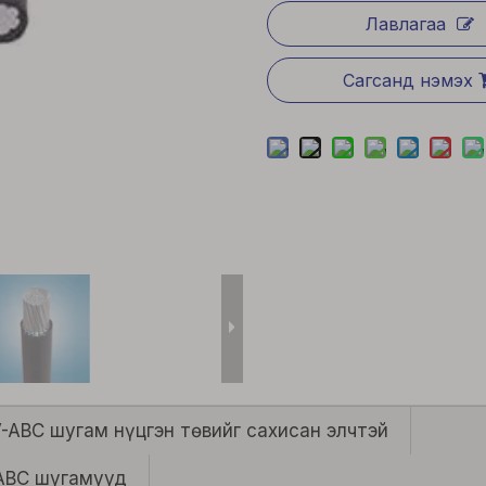
Лавлагаа
Сагсанд нэмэх
V-ABC шугам нүцгэн төвийг сахисан элчтэй
-ABC шугамууд