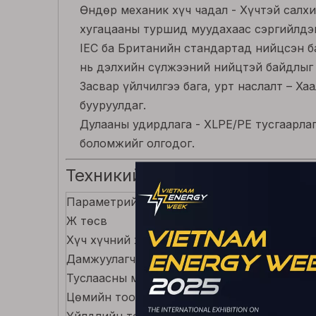
Өндөр механик хүч чадал - Хүчтэй салхи
хугацааны туршид муудахаас сэргийлдэг
IEC ба Британийн стандартад нийцсэн ба
нь дэлхийн сүлжээний нийцтэй байдлыг 
Засвар үйлчилгээ бага, урт наслалт – Х
бууруулдаг.
Дулааны удирдлага - XLPE/PE тусгаарла
боломжийг олгодог.
Техникийн үзүүлэлт
Параметрийн
дэлгэрэнгүй
Ж төсв
IEC 60228, B
Хүч хүчний хэмжээ
1 кВ – 36 кВ
Дамжуулагч материал
Хөнгөн цагаа
Туслаасны материал
XLPE эсвэл 
Цөмийн тоо
2, 3, 4, эсвэ