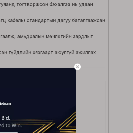
 туяанд тогтворжсон бэхэлгээ нь удаан
агц кабель) стандартын дагуу баталгаажсан
амгаалж, амьдралын мөчлөгийн зардлыг
сэн гүйдлийн хязгаарт аюулгүй ажиллах