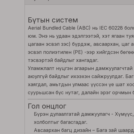
Бүтын систем
Aerial Bundled Cable (ABC) нь IEC 60228 
юм. Энэ нь удаан эдэлгээтэй, хэт ягаан т
цагаан эсвэл зэс) бүрдэж, авсаархан, цаг 
эсвэл полиэтилен (PE) -ээр хийгдсэн бөгө
тэсвэртэй байдлыг хангадаг.
Уламжлалт нүцгэн агаарын дамжуулагчтай 
аюулгүй байдлыг ихээхэн сайжруулдаг. Баг
хаягдал, амьтдын улмаас үүссэн үе шат хо
суурьшсан бүс нутаг, далайн эрэг орчмын б
Гол онцлог
Бүрэн дулаалгатай дамжуулагч - Хүмүүс
холболтыг багасгадаг.
Авсаархан багц дизайн – Бага зай шаар