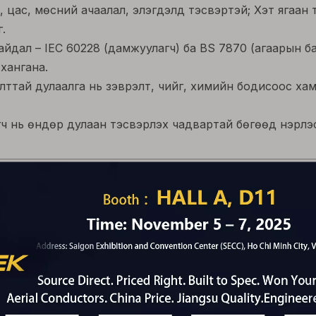
, цас, мөсний ачаалал, элэгдэлд тэсвэртэй; Хэт ягаан
.
йдал – IEC 60228 (дамжуулагч) ба BS 7870 (агаарын б
хангана.
аалттай дулаалга нь зэврэлт, чийг, химийн бодисоос х
гч нь өндөр дулаан тэсвэрлэх чадвартай бөгөөд нэрлэ
 мэдээлэл
S 7870
 (LV-ээс MV)
н (эсвэл хүсэлтээр зэс)
PE
л захиалгат