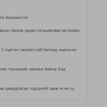
элх боломжтой.
арны гэрэлд удаан хугацаагаар өртөхөөс
° C хүртэл тасралтгүй) бөгөөд нэрлэсэн
арлах техникийг зөвлөж байна; Бид
өө шаардлагаа тодорхой зааж өгнө үү.