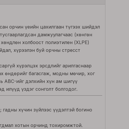
дсан орчин үеийн цахилгаан түгээх шийдэл
 тусгаарлагдсан дамжуулагчаас (хөнгөн
ь хөндлөн холбоост полиэтилен (XLPE)
йдал, хүрээлэн буй орчны стресст
саргүй хүрэлцэх эрсдлийг арилгаснаар
ах өндөрийг багасгаж, модны мөчир, хог
нь ABC-ийг дэлхийн хүн ам шигүү
эд илүүд үздэг сонголт болгодог.
; гадны хүчин зүйлээс үүдэлтэй богино
лагдмал хотын орчинд тохиромжтой.