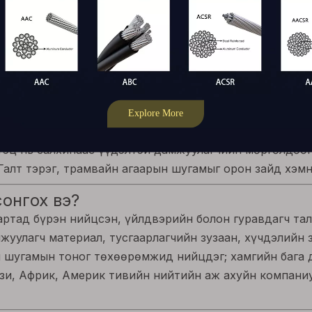
0°C (XLPE)
уяанд тогтворжсон полимер
уваарилалт, орон сууц, үйлдвэр, далайн эрэг, ууларх
га, мод, явган хүний ​​бүсийн ойролцоох аюулгүй цахи
эг, химийн түрэмгий орчинд найдвартай ажиллагаа.
д тэсвэртэй материал нь давс цацах, өндөр чийгшилд
бүтэц нь салхинаас үүдэлтэй дамжуулагчийн мөргөлдөөн
Галт тэрэг, трамвайн агаарын шугамыг орон зайд хэмн
онгох вэ?
артад бүрэн нийцсэн, үйлдвэрийн болон гуравдагч та
уулагч материал, тусгаарлагчийн зузаан, хүчдэлийн з
н шугамын тоног төхөөрөмжид нийцдэг; хамгийн бага 
зи, Африк, Америк тивийн нийтийн аж ахуйн компаниу