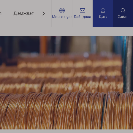
л
Дэмжлэг
Мэдээ мэдээлэл
Холбоо барих
Дага
Хайлт
Монгол улс
Байлдлаа