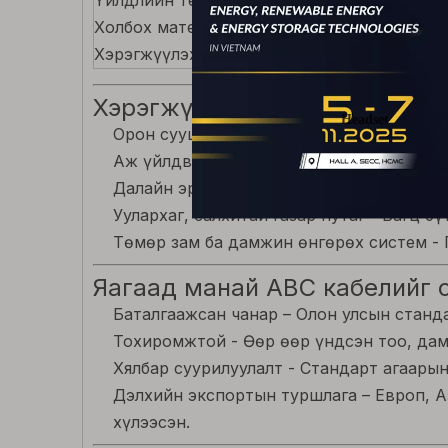
Үйлдлийн температур
-40°C-аас +9
Холбох материал
Хэт ягаан т
Хэрэгжүүлэх
Дээд талын х
Хэрэгжүүлэх
Орон сууцны болон хотын бүсүүд - Барил
Аж үйлдвэрийн бүсүүд - Тоостой, чийгл
Далайн эрэг орчмын бүсүүд - Зэврэлтэн
Уулархаг, салхитай газар нутаг - Багц 
Төмөр зам ба дамжин өнгөрөх систем - 
Яагаад манай ABC кабелийг с
Баталгаажсан чанар – Олон улсын станд
Тохиромжтой - Өөр өөр үндсэн тоо, дамж
Хялбар суурилуулалт - Стандарт агаары
Дэлхийн экспортын туршлага – Европ, А
хүлээсэн.