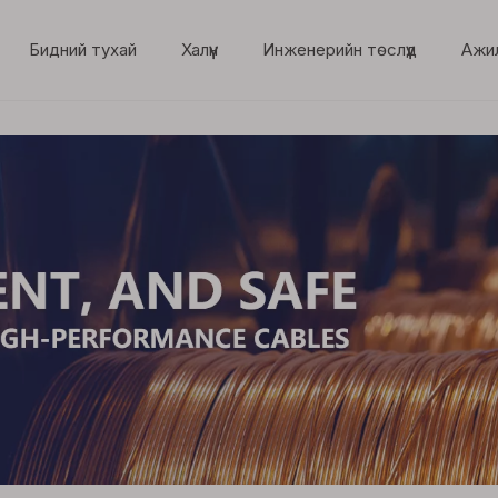
Бидний тухай
Халүүн
Инженерийн төслүүд
Ажи