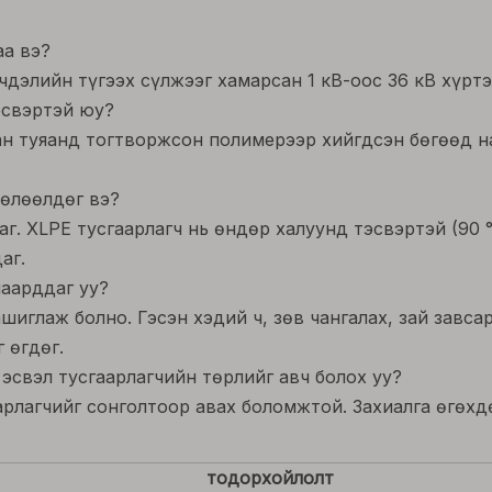
аа вэ?
чдэлийн түгээх сүлжээг хамарсан 1 кВ-оос 36 кВ хүрт
тэсвэртэй юу?
аан туяанд тогтворжсон полимерээр хийгдсэн бөгөөд н
нөлөөлдөг вэ?
г. XLPE тусгаарлагч нь өндөр халуунд тэсвэртэй (90 
аг.
шаарддаг уу?
иглаж болно. Гэсэн хэдий ч, зөв ​​чангалах, зай завс
 өгдөг.
 эсвэл тусгаарлагчийн төрлийг авч болох уу?
аарлагчийг сонголтоор авах боломжтой. Захиалга өгөхд
тодорхойлолт