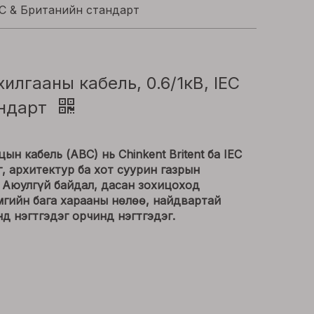
EC & Британийн стандарт
илгааны кабель, 0.6/1кВ, IEC
андарт
цын кабель (ABC) нь Chinkent Britent ба IEC
, архитектур ба хот суурин газрын
p Аюулгүй байдал, дасан зохицоход
мгийн бага харааны нөлөө, найдвартай
д нэгтгэдэг орчинд нэгтгэдэг.