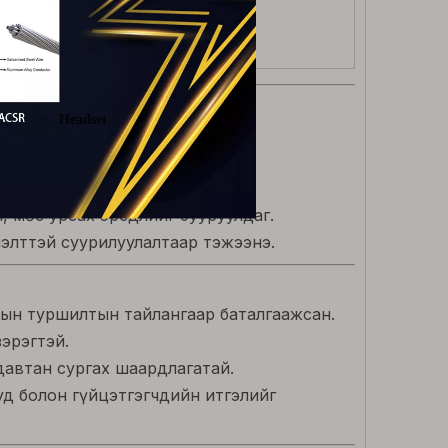
аг, төмөр зам
лгаан хангамж.
 тэсвэртэй.
, мөс урсах эрсдлийг бууруулдаг.
элттэй суурилуулалтаар тэжээнэ.
лын туршилтын тайлангаар баталгаажсан.
эрэгтэй.
давтан сургах шаардлагатай.
д болон гүйцэтгэгчдийн итгэлийг