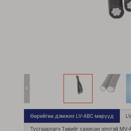
Өөрийгөө дэмжих LV-ABC мөрүүд
L
Тусгаарлагч Төвийг сахисан элчтэй MV