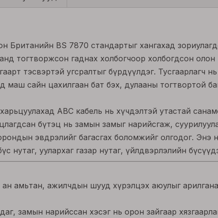
болон Британийн BS 7870 стандартыг хангахад зориулаг
уяанд тогтворжсон гаднах холбогчоор холбогдсон олон
агаарт тэсвэртэй угсралтыг бүрдүүлдэг. Тусгаарлагч н
өд маш сайн цахилгаан бат бэх, дулааны тогтвортой ба
харьцуулахад ABC кабель нь хүчдэлтэй утастай санам
цлагдсан бүтэц нь замын замыг нарийсгаж, суурилуул
орондын эвдрэлийг багасгах боломжийг олгодог. Энэ 
үс нутаг, уулархаг газар нутаг, үйлдвэрлэлийн бүсүүд
, ан амьтан, ажилчдын шууд хүрэлцэх аюулыг арилгана
ддаг, замын нарийссан хэсэг нь орон зайгаар хязгаар