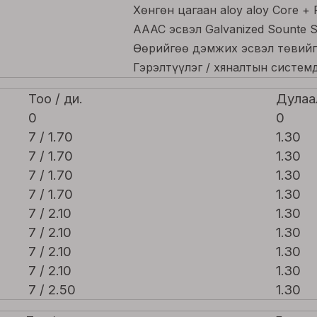
Хөнгөн цагаан aloy aloy Core +
AAAC эсвэл Galvanized Sounte S
Өөрийгөө дэмжих эсвэл төвийг
Гэрэлтүүлэг / хяналтын систем
Тоо / ди.
Дулаа
0
0
7 / 1.70
1.30
7 / 1.70
1.30
7 / 1.70
1.30
7 / 1.70
1.30
7 / 2.10
1.30
7 / 2.10
1.30
7 / 2.10
1.30
7 / 2.10
1.30
7 / 2.50
1.30