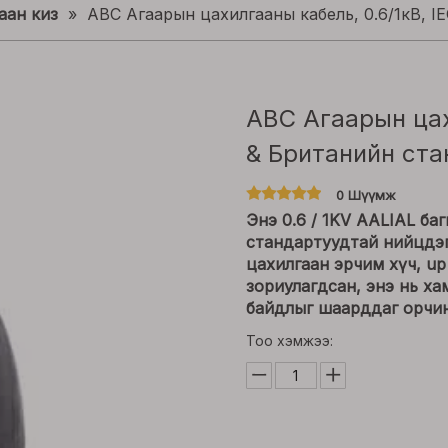
аан киз
»
ABC Агаарын цахилгааны кабель, 0.6/1кВ, I
ABC Агаарын цах
& Британийн ст
0 Шүүмж
Энэ 0.6 / 1KV AALIAL баг
стандартуудтай нийцдэг
цахилгаан эрчим хүч, u
зориулагдсан, энэ нь ха
байдлыг шаарддаг орчин
Тоо хэмжээ: