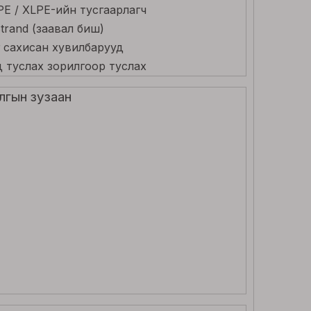
 PE / XLPE-ийн тусгаарлагч
trand (заавал биш)
 сахисан хувилбарууд
д туслах зорилгоор туслах
лгын зузаан