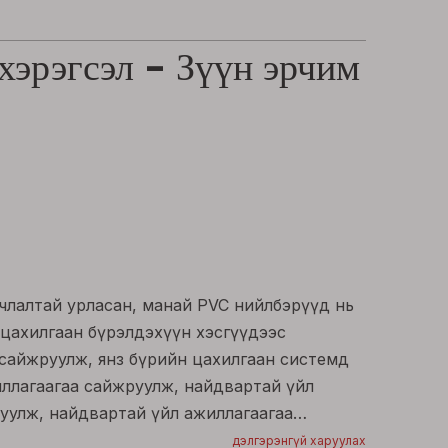
хэрэгсэл - Зүүн эрчим
члалтай урласан, манай PVC нийлбэрүүд нь
 цахилгаан бүрэлдэхүүн хэсгүүдээс
 сайжруулж, янз бүрийн цахилгаан системд
ллагаагаа сайжруулж, найдвартай үйл
уулж, найдвартай үйл ажиллагаагаа
тай үйл ажиллагаагаа хангаж өгдөг.
дэлгэрэнгүй харуулах