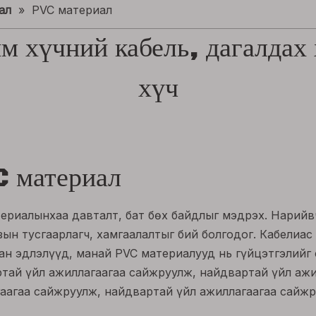
ал
»
PVC материал
им хүчний кабель, дагалдах 
хүч
 материал
ериалынхаа давталт, бат бөх байдлыг мэдрэх. Нарийв
зын тусгаарлагч, хамгаалалтыг бий болгодог. Кабелиас
ан эдлэлүүд, манай PVC материалууд нь гүйцэтгэлийг
тай үйл ажиллагаагаа сайжруулж, найдвартай үйл ажи
аагаа сайжруулж, найдвартай үйл ажиллагаагаа сайжр
лж, найдвартай үйл ажиллагаагаа сайжруулж, найдвар