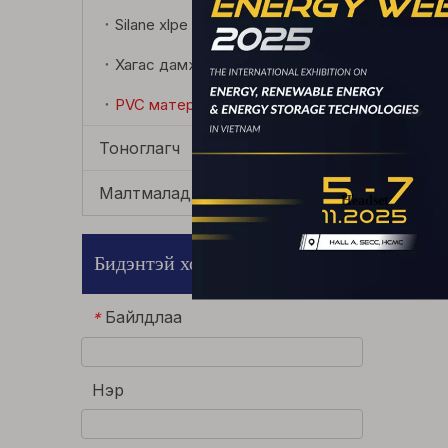
Silane xlpe дулаалгын нэгдэл
Хагас дамжуулагч нэгдэл
PVC материал
Тоноглагч
Малтмалад хүрэн
Бидэнтэй холбоотой байх
Байлдлаа
*
Нэр