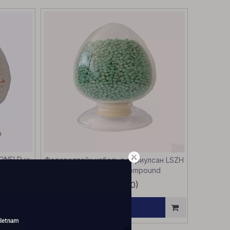
CONELD нь
Фотоволтайк кабельд зориулсан LSZH
- Rohs &
Irradiation XLPE Compound
й
(0)
Лавлагаа