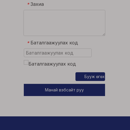
Захиа
*
Баталгаажуулах код
*
Бууж өгөх
Манай вэбсайт руу
орохын тулд дарна уу