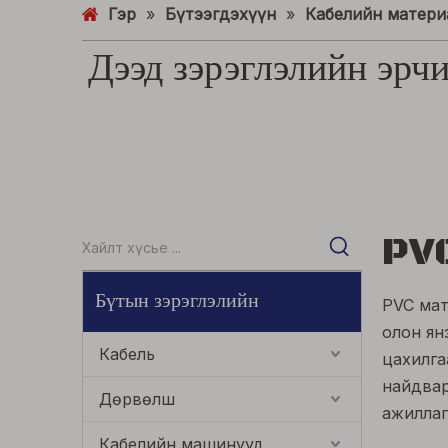
Гэр
»
Бүтээгдэхүүн
»
Кабелийн матери
Дээд зэрэглэлийн эрч
PVC
Бүтын зэрэглэлийн
PVC мат
олон ян
Кабель
цахилга
найдвар
Дөрвөлш
ажиллаг
сайжруу
Кабелийн машинууд