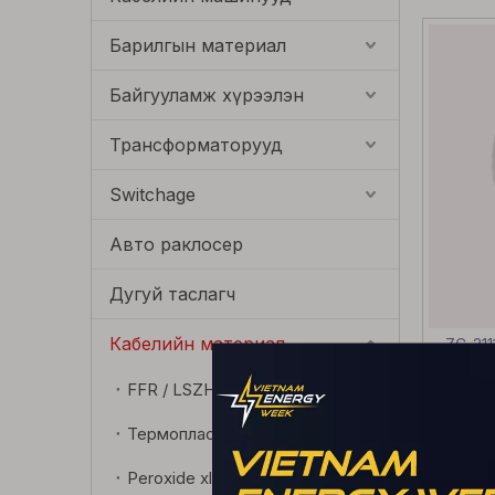
Барилгын материал
Байгууламж хүрээлэн
Трансформаторууд
Switchage
Авто раклосер
Дугуй таслагч
Кабелийн материал
ZC-311
FFR / LSZH нийлмэл нэгдэл
Термопластик эастомер
Peroxide xlpe дулаалгын нэгдэл