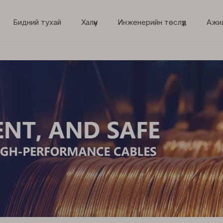
Бидний тухай
Халүүн
Инженерийн төслүүд
Ажи