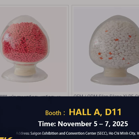
OEM / ODM Silan Silane XLPE 
11111-ийг mv кабель кабель нь
10KV Service Place-ийн утас 
35кв хүртэл
Roy-ийн гэрчилгээтэ
(0)
(0)
Лавлагаа
Лавлагаа