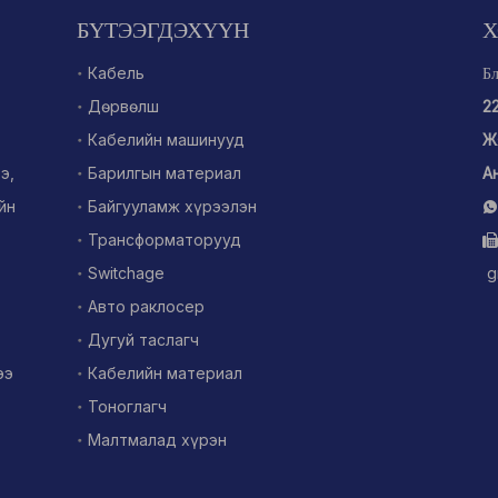
БҮТЭЭГДЭХҮҮН
Х
Кабель
Бл
Дөрвөлш
2
Кабелийн машинууд
Ж
э,
Барилгын материал
А
йн
Байгууламж хүрээлэн

Трансформаторууд

Switchage
g
Авто раклосер
Дугуй таслагч
ээ
Кабелийн материал
Тоноглагч
Малтмалад хүрэн