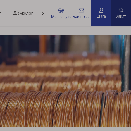
л
Дэмжлэг
Мэдээ мэдээлэл
Холбоо барих
Дага
Хайлт
Монгол улс
Байлдлаа