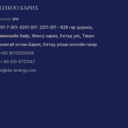
ОЛБОО БАРИХ
улс
ахтхэг
201-7-301- 6201-301- 2201-301 --828 гар дорноз,
ямензийн байр, Жянсу нарез, Хятад улс, Тянун
нхангай хотын Барил, Хятад улсын зоогийн газар
+86 18761555908
+ 86-510-8701347
m@4e-energy.com