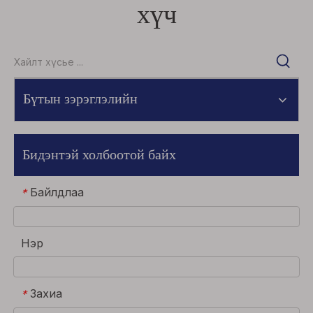
хүч
Бүтын зэрэглэлийн
Бидэнтэй холбоотой байх
Байлдлаа
*
Нэр
Захиа
*