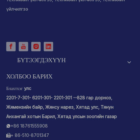
үйлчилгээ
БҮТЭЭГДЭХҮҮН
ХОЛБОО БАРИХ
улс
Блахтхэг
2201-7-301- 6201-301- 2201-301 --828 гар дорноз,
Жямензийн байр, Жянсу нарез, Хятад улс, Тянун
Анхангай хотын Барил, Хятад улсын зоогийн газар
+86 18761555908

+ 86-510-8701347
