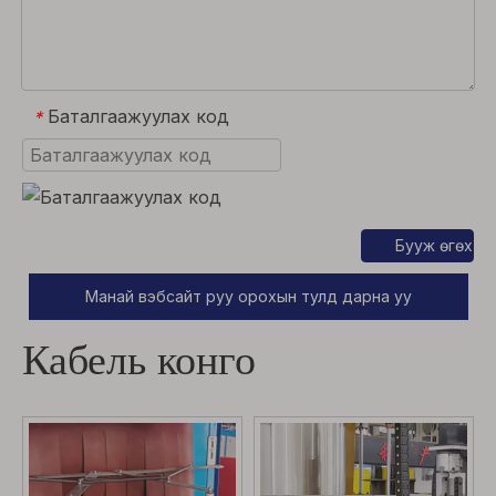
Баталгаажуулах код
*
Бууж өгөх
Манай вэбсайт руу орохын тулд дарна уу
Кабель конго