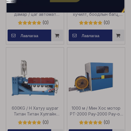
Электроникийн хувьд 200
1860 Автомашины авто,
дамар / цаг автомат
хучилт, боодлын багц,
дамар хамгаалагч
баглаа боодол, баглаа
(0)
(0)
боодол
Лавлагаа
Лавлагаа
600KG / H Хатуу шураг
1000 м / Мин Хос мотор
Титан Титан Хулгайн
PT-2000 Pay-2000 Pay-off
элебитийн шугам
/ Авах кабелийн
(0)
(0)
зохицуулалт