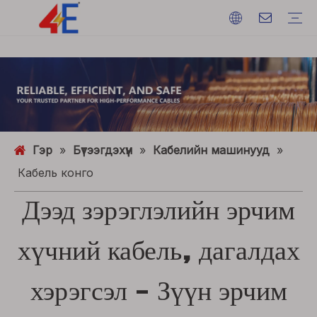
Кабель
Дөрвөлш
Кабелийн машинууд
Кабелийн материал
Цахилгаан хүч кут
Кабель цуцлалт
Кабелийн машинууд
Валийн утас
ACSR (Хөнгөн цагаан дамжуулагч ган бэхэлсэн)
FAQ
Катог
Арга үйл явдал
Салбарын динамик
Гэр
»
Бүтээгдэхүүн
»
Кабелийн машинууд
»
Кабель конго
Дээд зэрэглэлийн эрчим
хүчний кабель, дагалдах
хэрэгсэл - Зүүн эрчим