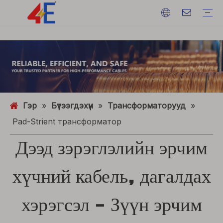
Кабель
Дөрвөлш
Кабелийн машинууд
Кабелийн материал
Цахилгаан хүч кут
Кабель цуцлалт
Кабелийн машинууд
Валийн утас
ACSR (Хөнгөн цагаан дамжуулагч ган бэхэлсэн)
FAQ
Катог
Арга үйл явдал
Салбарын динамик
Гэр
»
Бүтээгдэхүүн
»
Трансформаторууд
»
Pad-Strient трансформатор
Дээд зэрэглэлийн эрчим
хүчний кабель, дагалдах
хэрэгсэл - Зүүн эрчим