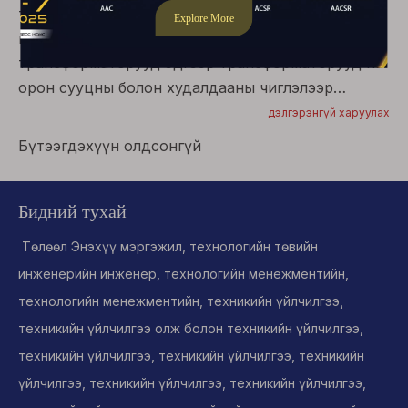
трансформаторуудаар дүүргэнэ. Хот суурин
газрын нэгтгэх зориулалттай, эдгээр
трансформаторууд эдгээр трансформаторууд нь
орон сууцны болон худалдааны чиглэлээр
найдвартай цахилгаан тархалт өгдөг. Аюулгүй
дэлгэрэнгүй харуулах
байдлын онцлог шинж чанар, үр дүнтэй
Бүтээгдэхүүн олдсонгүй
ажиллагаатай, манай PAD суулгасан
трансформаторууд нь орчин үеийн Urban
цахилгаан цахилгаан юм.
Бидний тухай
Төлөөл Энэхүү мэргэжил, технологийн төвийн
инженерийн инженер, технологийн менежментийн,
технологийн менежментийн, техникийн үйлчилгээ,
техникийн үйлчилгээ олж болон техникийн үйлчилгээ,
техникийн үйлчилгээ, техникийн үйлчилгээ, техникийн
үйлчилгээ, техникийн үйлчилгээ, техникийн үйлчилгээ,