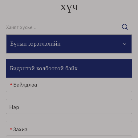
хүч
Бүтын зэрэглэлийн
Бидэнтэй холбоотой байх
Байлдлаа
*
Нэр
Захиа
*